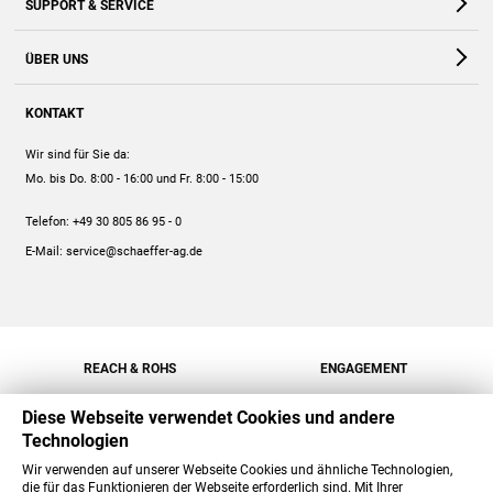
SUPPORT & SERVICE
Webshop
Kontakt
ÜBER UNS
FAQ
Unternehmen
Online-Hilfe
KONTAKT
Historie
Anleitungen
Wir sind für Sie da:
Engagement
Preise
Mo. bis Do. 8:00 - 16:00
und Fr. 8:00 - 15:00
Jobs
Mengenrabatt
Telefon:
+49 30 805 86 95 - 0
Versand
E-Mail:
service@schaeffer-ag.de
REACH & ROHS
ENGAGEMENT
Diese Webseite verwendet Cookies und andere
Technologien
Wir verwenden auf unserer Webseite Cookies und ähnliche Technologien,
die für das Funktionieren der Webseite erforderlich sind. Mit Ihrer