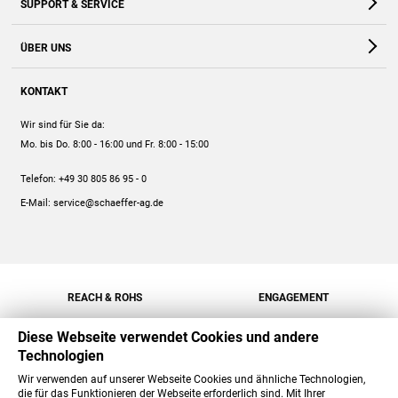
SUPPORT & SERVICE
Webshop
Kontakt
ÜBER UNS
FAQ
Unternehmen
Online-Hilfe
KONTAKT
Historie
Anleitungen
Wir sind für Sie da:
Engagement
Preise
Mo. bis Do. 8:00 - 16:00
und Fr. 8:00 - 15:00
Jobs
Mengenrabatt
Telefon:
+49 30 805 86 95 - 0
Versand
E-Mail:
service@schaeffer-ag.de
REACH & ROHS
ENGAGEMENT
Diese Webseite verwendet Cookies und andere
Technologien
Wir verwenden auf unserer Webseite Cookies und ähnliche Technologien,
die für das Funktionieren der Webseite erforderlich sind. Mit Ihrer