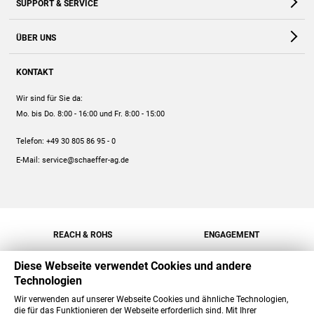
SUPPORT & SERVICE
Webshop
Kontakt
ÜBER UNS
FAQ
Unternehmen
Online-Hilfe
KONTAKT
Historie
Anleitungen
Wir sind für Sie da:
Engagement
Preise
Mo. bis Do. 8:00 - 16:00
und Fr. 8:00 - 15:00
Jobs
Mengenrabatt
Telefon:
+49 30 805 86 95 - 0
Versand
E-Mail:
service@schaeffer-ag.de
REACH & ROHS
ENGAGEMENT
Diese Webseite verwendet Cookies und andere
Technologien
Wir verwenden auf unserer Webseite Cookies und ähnliche Technologien,
die für das Funktionieren der Webseite erforderlich sind. Mit Ihrer