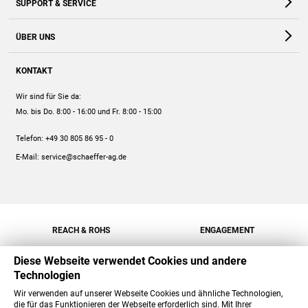
SUPPORT & SERVICE
Webshop
Kontakt
ÜBER UNS
FAQ
Unternehmen
Online-Hilfe
KONTAKT
Historie
Anleitungen
Wir sind für Sie da:
Engagement
Preise
Mo. bis Do. 8:00 - 16:00
und Fr. 8:00 - 15:00
Jobs
Mengenrabatt
Telefon:
+49 30 805 86 95 - 0
Versand
E-Mail:
service@schaeffer-ag.de
REACH & ROHS
ENGAGEMENT
Diese Webseite verwendet Cookies und andere
Technologien
Wir verwenden auf unserer Webseite Cookies und ähnliche Technologien,
die für das Funktionieren der Webseite erforderlich sind. Mit Ihrer