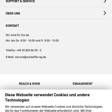
SUPPORT & SERVICE
Webshop
Kontakt
ÜBER UNS
FAQ
Unternehmen
Online-Hilfe
KONTAKT
Historie
Anleitungen
Wir sind für Sie da:
Engagement
Preise
Mo. bis Do. 8:00 - 16:00
und Fr. 8:00 - 15:00
Jobs
Mengenrabatt
Telefon:
+49 30 805 86 95 - 0
Versand
E-Mail:
service@schaeffer-ag.de
REACH & ROHS
ENGAGEMENT
Diese Webseite verwendet Cookies und andere
Technologien
Wir verwenden auf unserer Webseite Cookies und ähnliche Technologien,
die für das Funktionieren der Webseite erforderlich sind. Mit Ihrer