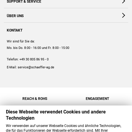
SUPPORT & SERVICE
Webshop
Kontakt
ÜBER UNS
FAQ
Unternehmen
Online-Hilfe
KONTAKT
Historie
Anleitungen
Wir sind für Sie da:
Engagement
Preise
Mo. bis Do. 8:00 - 16:00
und Fr. 8:00 - 15:00
Jobs
Mengenrabatt
Telefon:
+49 30 805 86 95 - 0
Versand
E-Mail:
service@schaeffer-ag.de
REACH & ROHS
ENGAGEMENT
Diese Webseite verwendet Cookies und andere
Technologien
Wir verwenden auf unserer Webseite Cookies und ähnliche Technologien,
die für das Funktionieren der Webseite erforderlich sind. Mit Ihrer