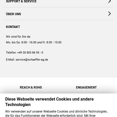
SUPPORT & SERVICE
Webshop
Kontakt
ÜBER UNS
FAQ
Unternehmen
Online-Hilfe
KONTAKT
Historie
Anleitungen
Wir sind für Sie da:
Engagement
Preise
Mo. bis Do. 8:00 - 16:00
und Fr. 8:00 - 15:00
Jobs
Mengenrabatt
Telefon:
+49 30 805 86 95 - 0
Versand
E-Mail:
service@schaeffer-ag.de
REACH & ROHS
ENGAGEMENT
Diese Webseite verwendet Cookies und andere
Technologien
Wir verwenden auf unserer Webseite Cookies und ähnliche Technologien,
die für das Funktionieren der Webseite erforderlich sind. Mit Ihrer