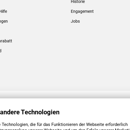
Historie
Gewindebolzen & -hülsen
Hilfe
Engagement
ungen
Jobs
rabatt
d
ENGAGEMENT
UNSERE NIEDE
 andere Technologien
Technologien, die für das Funktionieren der Webseite erforderlich