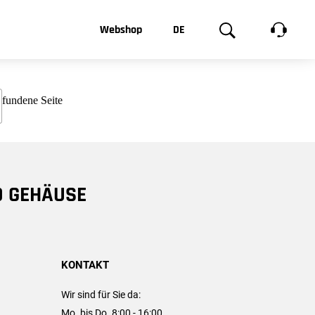
t, was Sie
Webshop
DE
te
Produktgalerie
EN
e
FR
chsen
D GEHÄUSE
KONTAKT
Wir sind für Sie da:
Mo. bis Do. 8:00 - 16:00