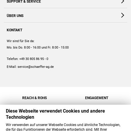
SUPPORT & SERVICE
Webshop
Kontakt
ÜBER UNS
FAQ
Unternehmen
Online-Hilfe
KONTAKT
Historie
Anleitungen
Wir sind für Sie da:
Engagement
Preise
Mo. bis Do. 8:00 - 16:00
und Fr. 8:00 - 15:00
Jobs
Mengenrabatt
Telefon:
+49 30 805 86 95 - 0
Versand
E-Mail:
service@schaeffer-ag.de
REACH & ROHS
ENGAGEMENT
Diese Webseite verwendet Cookies und andere
Technologien
Wir verwenden auf unserer Webseite Cookies und ähnliche Technologien,
die für das Funktionieren der Webseite erforderlich sind. Mit Ihrer