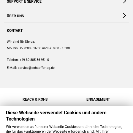
SUPPORT & SERVICE
Webshop
Kontakt
ÜBER UNS
FAQ
Unternehmen
Online-Hilfe
KONTAKT
Historie
Anleitungen
Wir sind für Sie da:
Engagement
Preise
Mo. bis Do. 8:00 - 16:00
und Fr. 8:00 - 15:00
Jobs
Mengenrabatt
Telefon:
+49 30 805 86 95 - 0
Versand
E-Mail:
service@schaeffer-ag.de
REACH & ROHS
ENGAGEMENT
Diese Webseite verwendet Cookies und andere
Technologien
Wir verwenden auf unserer Webseite Cookies und ähnliche Technologien,
die für das Funktionieren der Webseite erforderlich sind. Mit Ihrer