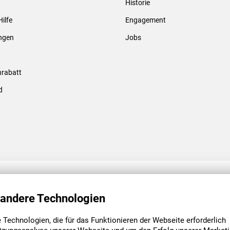
Historie
Gewindebolzen & -hülsen
Hilfe
Engagement
ungen
Jobs
rabatt
d
ENGAGEMENT
UNSERE NIEDE
 andere Technologien
Technologien, die für das Funktionieren der Webseite erforderlich