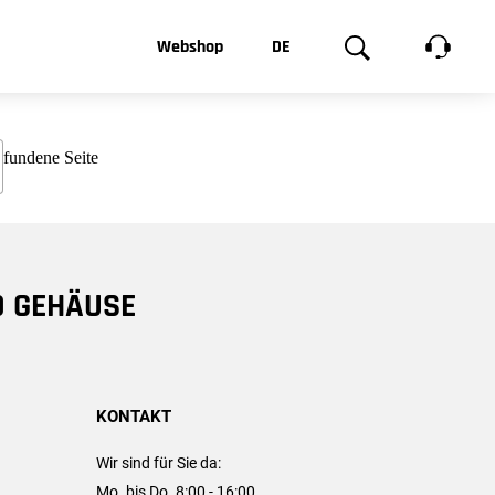
t, was Sie
Webshop
DE
te
Produktgalerie
EN
e
FR
chsen
D GEHÄUSE
KONTAKT
Wir sind für Sie da:
Mo. bis Do. 8:00 - 16:00