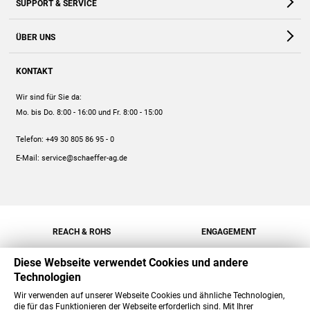
SUPPORT & SERVICE
Webshop
Kontakt
ÜBER UNS
FAQ
Unternehmen
Online-Hilfe
KONTAKT
Historie
Anleitungen
Wir sind für Sie da:
Engagement
Preise
Mo. bis Do. 8:00 - 16:00
und Fr. 8:00 - 15:00
Jobs
Mengenrabatt
Telefon:
+49 30 805 86 95 - 0
Versand
E-Mail:
service@schaeffer-ag.de
REACH & ROHS
ENGAGEMENT
Diese Webseite verwendet Cookies und andere
Technologien
Wir verwenden auf unserer Webseite Cookies und ähnliche Technologien,
die für das Funktionieren der Webseite erforderlich sind. Mit Ihrer