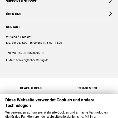
SUPPORT & SERVICE
Webshop
Kontakt
ÜBER UNS
FAQ
Unternehmen
Online-Hilfe
KONTAKT
Historie
Anleitungen
Wir sind für Sie da:
Engagement
Preise
Mo. bis Do. 8:00 - 16:00
und Fr. 8:00 - 15:00
Jobs
Mengenrabatt
Telefon:
+49 30 805 86 95 - 0
Versand
E-Mail:
service@schaeffer-ag.de
REACH & ROHS
ENGAGEMENT
Diese Webseite verwendet Cookies und andere
Technologien
Wir verwenden auf unserer Webseite Cookies und ähnliche Technologien,
die für das Funktionieren der Webseite erforderlich sind. Mit Ihrer