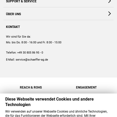
SUPPORT & SERVICE
Webshop
Kontakt
ÜBER UNS
FAQ
Unternehmen
Online-Hilfe
KONTAKT
Historie
Anleitungen
Wir sind für Sie da:
Engagement
Preise
Mo. bis Do. 8:00 - 16:00
und Fr. 8:00 - 15:00
Jobs
Mengenrabatt
Telefon:
+49 30 805 86 95 - 0
Versand
E-Mail:
service@schaeffer-ag.de
REACH & ROHS
ENGAGEMENT
Diese Webseite verwendet Cookies und andere
Technologien
Wir verwenden auf unserer Webseite Cookies und ähnliche Technologien,
die für das Funktionieren der Webseite erforderlich sind. Mit Ihrer