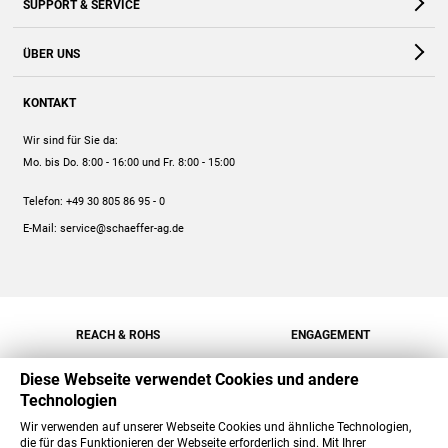
SUPPORT & SERVICE
Webshop
Kontakt
ÜBER UNS
FAQ
Unternehmen
Online-Hilfe
KONTAKT
Historie
Anleitungen
Wir sind für Sie da:
Engagement
Preise
Mo. bis Do. 8:00 - 16:00
und Fr. 8:00 - 15:00
Jobs
Mengenrabatt
Telefon:
+49 30 805 86 95 - 0
Versand
E-Mail:
service@schaeffer-ag.de
REACH & ROHS
ENGAGEMENT
Diese Webseite verwendet Cookies und andere
Technologien
Wir verwenden auf unserer Webseite Cookies und ähnliche Technologien,
die für das Funktionieren der Webseite erforderlich sind. Mit Ihrer