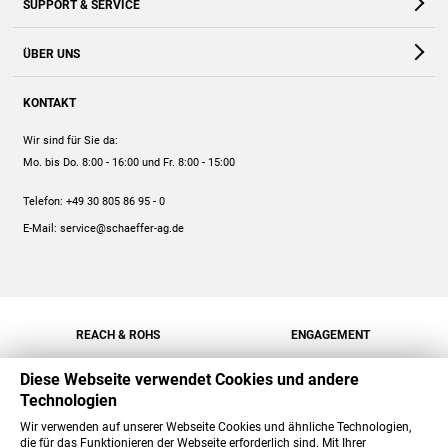
SUPPORT & SERVICE
Webshop
Kontakt
ÜBER UNS
FAQ
Unternehmen
Online-Hilfe
KONTAKT
Historie
Anleitungen
Wir sind für Sie da:
Engagement
Preise
Mo. bis Do. 8:00 - 16:00
und Fr. 8:00 - 15:00
Jobs
Mengenrabatt
Telefon:
+49 30 805 86 95 - 0
Versand
E-Mail:
service@schaeffer-ag.de
REACH & ROHS
ENGAGEMENT
Diese Webseite verwendet Cookies und andere
Technologien
Wir verwenden auf unserer Webseite Cookies und ähnliche Technologien,
die für das Funktionieren der Webseite erforderlich sind. Mit Ihrer