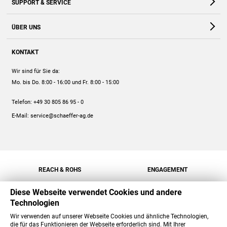
SUPPORT & SERVICE
Webshop
Kontakt
ÜBER UNS
FAQ
Unternehmen
Online-Hilfe
KONTAKT
Historie
Anleitungen
Wir sind für Sie da:
Engagement
Preise
Mo. bis Do. 8:00 - 16:00
und Fr. 8:00 - 15:00
Jobs
Mengenrabatt
Telefon:
+49 30 805 86 95 - 0
Versand
E-Mail:
service@schaeffer-ag.de
REACH & ROHS
ENGAGEMENT
Diese Webseite verwendet Cookies und andere
Technologien
Wir verwenden auf unserer Webseite Cookies und ähnliche Technologien,
die für das Funktionieren der Webseite erforderlich sind. Mit Ihrer