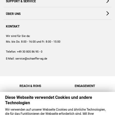
SUPPORT & SERVICE
Webshop
Kontakt
ÜBER UNS
FAQ
Unternehmen
Online-Hilfe
KONTAKT
Historie
Anleitungen
Wir sind für Sie da:
Engagement
Preise
Mo. bis Do. 8:00 - 16:00
und Fr. 8:00 - 15:00
Jobs
Mengenrabatt
Telefon:
+49 30 805 86 95 - 0
Versand
E-Mail:
service@schaeffer-ag.de
REACH & ROHS
ENGAGEMENT
Diese Webseite verwendet Cookies und andere
Technologien
Wir verwenden auf unserer Webseite Cookies und ähnliche Technologien,
die für das Funktionieren der Webseite erforderlich sind. Mit Ihrer