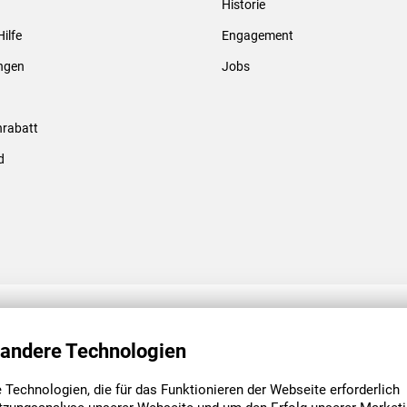
Historie
Gewindebolzen & -hülsen
Hilfe
Engagement
ungen
Jobs
rabatt
d
ENGAGEMENT
UNSERE NIEDE
 andere Technologien
Technologien, die für das Funktionieren der Webseite erforderlich