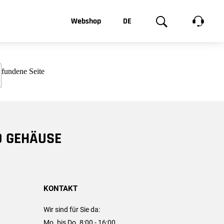
t, was Sie
Webshop
DE
te
Produktgalerie
EN
e
FR
chsen
D GEHÄUSE
KONTAKT
Wir sind für Sie da:
Mo. bis Do. 8:00 - 16:00