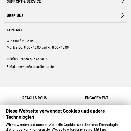
SUPPORT & SERVICE
Webshop
Kontakt
ÜBER UNS
FAQ
Unternehmen
Online-Hilfe
KONTAKT
Historie
Anleitungen
Wir sind für Sie da:
Engagement
Preise
Mo. bis Do. 8:00 - 16:00
und Fr. 8:00 - 15:00
Jobs
Mengenrabatt
Telefon:
+49 30 805 86 95 - 0
Versand
E-Mail:
service@schaeffer-ag.de
REACH & ROHS
ENGAGEMENT
Diese Webseite verwendet Cookies und andere
Technologien
Wir verwenden auf unserer Webseite Cookies und ähnliche Technologien,
die für das Funktionieren der Webseite erforderlich sind. Mit Ihrer