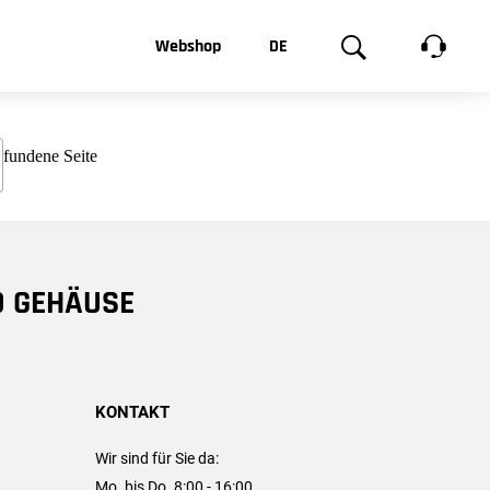
t, was Sie
Webshop
DE
te
Produktgalerie
EN
e
FR
chsen
D GEHÄUSE
KONTAKT
Wir sind für Sie da:
Mo. bis Do. 8:00 - 16:00