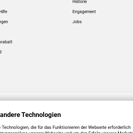
Historie
Gewindebolzen & -hülsen
Hilfe
Engagement
ungen
Jobs
rabatt
d
ENGAGEMENT
UNSERE NIEDE
 andere Technologien
Technologien, die für das Funktionieren der Webseite erforderlich