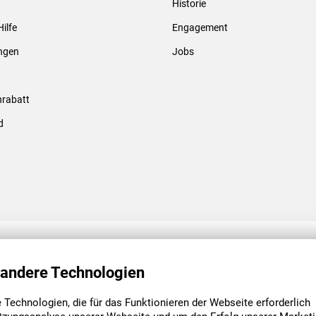
Historie
Gewindebolzen & -hülsen
Hilfe
Engagement
ungen
Jobs
rabatt
d
ENGAGEMENT
UNSERE NIEDE
 andere Technologien
Technologien, die für das Funktionieren der Webseite erforderlich