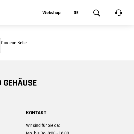
t, was Sie
Webshop
DE
te
Produktgalerie
EN
e
FR
chsen
D GEHÄUSE
KONTAKT
Wir sind für Sie da:
Mo. bis Do. 8:00 - 16:00