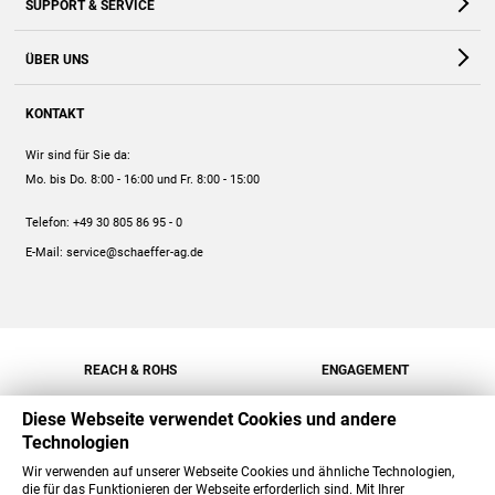
SUPPORT & SERVICE
Webshop
Kontakt
ÜBER UNS
FAQ
Unternehmen
Online-Hilfe
KONTAKT
Historie
Anleitungen
Wir sind für Sie da:
Engagement
Preise
Mo. bis Do. 8:00 - 16:00
und Fr. 8:00 - 15:00
Jobs
Mengenrabatt
Telefon:
+49 30 805 86 95 - 0
Versand
E-Mail:
service@schaeffer-ag.de
REACH & ROHS
ENGAGEMENT
Diese Webseite verwendet Cookies und andere
Technologien
Wir verwenden auf unserer Webseite Cookies und ähnliche Technologien,
die für das Funktionieren der Webseite erforderlich sind. Mit Ihrer