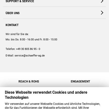
SUPPORT & SERVICE
Webshop
Kontakt
ÜBER UNS
FAQ
Unternehmen
Online-Hilfe
KONTAKT
Historie
Anleitungen
Wir sind für Sie da:
Engagement
Preise
Mo. bis Do. 8:00 - 16:00
und Fr. 8:00 - 15:00
Jobs
Mengenrabatt
Telefon:
+49 30 805 86 95 - 0
Versand
E-Mail:
service@schaeffer-ag.de
REACH & ROHS
ENGAGEMENT
Diese Webseite verwendet Cookies und andere
Technologien
Wir verwenden auf unserer Webseite Cookies und ähnliche Technologien,
die für das Funktionieren der Webseite erforderlich sind. Mit Ihrer