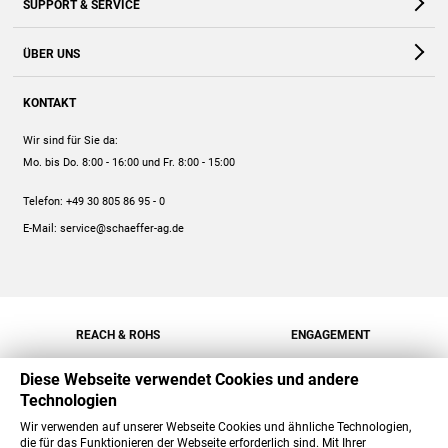
SUPPORT & SERVICE
Webshop
Kontakt
ÜBER UNS
FAQ
Unternehmen
Online-Hilfe
KONTAKT
Historie
Anleitungen
Wir sind für Sie da:
Engagement
Preise
Mo. bis Do. 8:00 - 16:00
und Fr. 8:00 - 15:00
Jobs
Mengenrabatt
Telefon:
+49 30 805 86 95 - 0
Versand
E-Mail:
service@schaeffer-ag.de
REACH & ROHS
ENGAGEMENT
Diese Webseite verwendet Cookies und andere
Technologien
Wir verwenden auf unserer Webseite Cookies und ähnliche Technologien,
die für das Funktionieren der Webseite erforderlich sind. Mit Ihrer