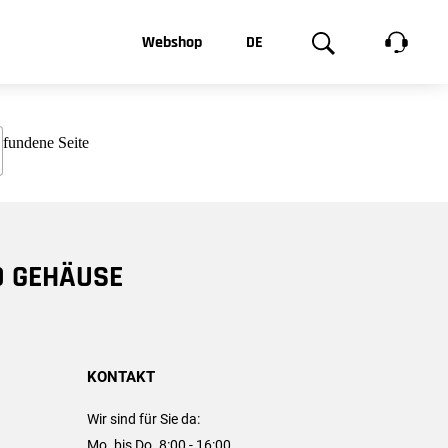
t, was Sie
Webshop
DE
te
Produktgalerie
EN
e
FR
chsen
D GEHÄUSE
KONTAKT
Wir sind für Sie da:
Mo. bis Do. 8:00 - 16:00