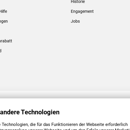
Historie
Gewindebolzen & -hülsen
Hilfe
Engagement
ungen
Jobs
rabatt
d
ENGAGEMENT
UNSERE NIEDE
 andere Technologien
Technologien, die für das Funktionieren der Webseite erforderlich