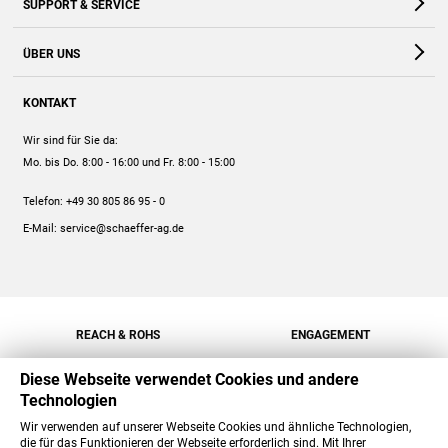
SUPPORT & SERVICE
Webshop
Kontakt
ÜBER UNS
FAQ
Unternehmen
Online-Hilfe
KONTAKT
Historie
Anleitungen
Wir sind für Sie da:
Engagement
Preise
Mo. bis Do. 8:00 - 16:00
und Fr. 8:00 - 15:00
Jobs
Mengenrabatt
Telefon:
+49 30 805 86 95 - 0
Versand
E-Mail:
service@schaeffer-ag.de
REACH & ROHS
ENGAGEMENT
Diese Webseite verwendet Cookies und andere
Technologien
Wir verwenden auf unserer Webseite Cookies und ähnliche Technologien,
die für das Funktionieren der Webseite erforderlich sind. Mit Ihrer