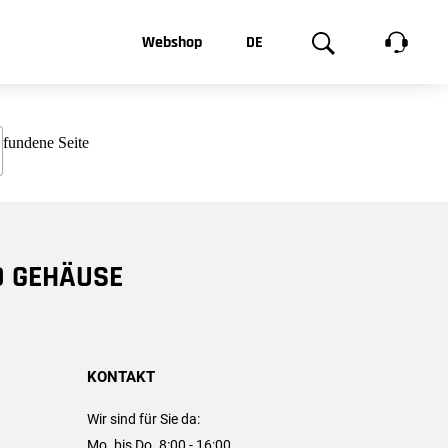
t, was Sie
Webshop
DE
te
Produktgalerie
EN
e
FR
chsen
D GEHÄUSE
KONTAKT
Wir sind für Sie da:
Mo. bis Do. 8:00 - 16:00