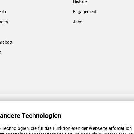
Historie
Gewindebolzen & -hülsen
Hilfe
Engagement
ungen
Jobs
rabatt
d
ENGAGEMENT
UNSERE NIEDE
 andere Technologien
Technologien, die für das Funktionieren der Webseite erforderlich