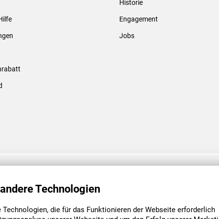
Historie
Gewindebolzen & -hülsen
Hilfe
Engagement
ungen
Jobs
rabatt
d
ENGAGEMENT
UNSERE NIEDE
 andere Technologien
Technologien, die für das Funktionieren der Webseite erforderlich