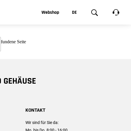
t, was Sie
Webshop
DE
te
Produktgalerie
EN
e
FR
chsen
D GEHÄUSE
KONTAKT
Wir sind für Sie da:
Mo. bis Do. 8:00 - 16:00