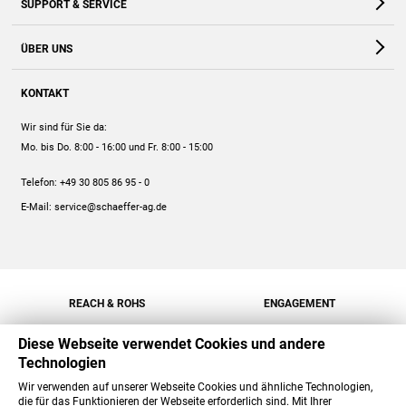
SUPPORT & SERVICE
Webshop
Kontakt
ÜBER UNS
FAQ
Unternehmen
Online-Hilfe
KONTAKT
Historie
Anleitungen
Wir sind für Sie da:
Engagement
Preise
Mo. bis Do. 8:00 - 16:00
und Fr. 8:00 - 15:00
Jobs
Mengenrabatt
Telefon:
+49 30 805 86 95 - 0
Versand
E-Mail:
service@schaeffer-ag.de
REACH & ROHS
ENGAGEMENT
Diese Webseite verwendet Cookies und andere
Technologien
Wir verwenden auf unserer Webseite Cookies und ähnliche Technologien,
die für das Funktionieren der Webseite erforderlich sind. Mit Ihrer