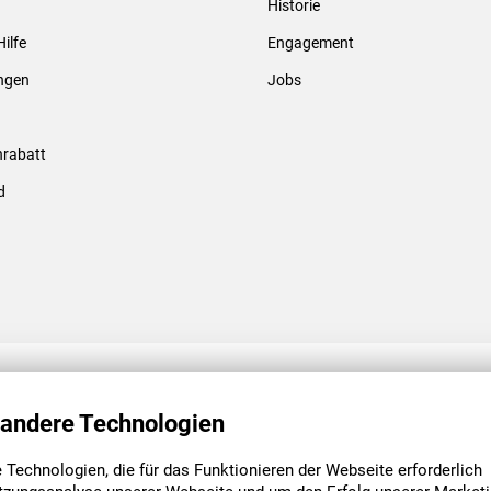
Historie
Gewindebolzen & -hülsen
Hilfe
Engagement
ungen
Jobs
rabatt
d
ENGAGEMENT
UNSERE NIEDE
 andere Technologien
Technologien, die für das Funktionieren der Webseite erforderlich