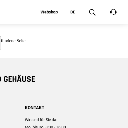
t, was Sie
Webshop
DE
te
Produktgalerie
EN
e
FR
chsen
D GEHÄUSE
KONTAKT
Wir sind für Sie da:
Mo. bis Do. 8:00 - 16:00