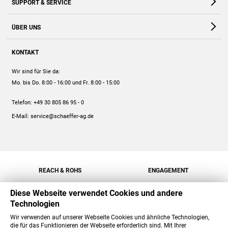
SUPPORT & SERVICE
Webshop
Kontakt
ÜBER UNS
FAQ
Unternehmen
Online-Hilfe
KONTAKT
Historie
Anleitungen
Wir sind für Sie da:
Engagement
Preise
Mo. bis Do. 8:00 - 16:00
und Fr. 8:00 - 15:00
Jobs
Mengenrabatt
Telefon:
+49 30 805 86 95 - 0
Versand
E-Mail:
service@schaeffer-ag.de
REACH & ROHS
ENGAGEMENT
Diese Webseite verwendet Cookies und andere
Technologien
Wir verwenden auf unserer Webseite Cookies und ähnliche Technologien,
die für das Funktionieren der Webseite erforderlich sind. Mit Ihrer