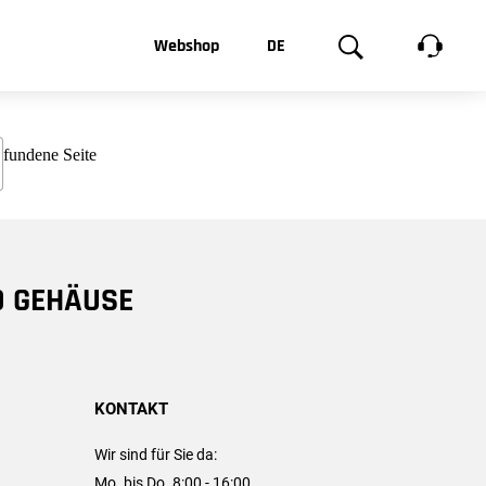
t, was Sie
Webshop
DE
te
Produktgalerie
EN
e
FR
chsen
D GEHÄUSE
KONTAKT
Wir sind für Sie da:
Mo. bis Do. 8:00 - 16:00