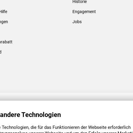
Historie
Gewindebolzen & -hülsen
Hilfe
Engagement
ungen
Jobs
rabatt
d
ENGAGEMENT
UNSERE NIEDE
 andere Technologien
Technologien, die für das Funktionieren der Webseite erforderlich