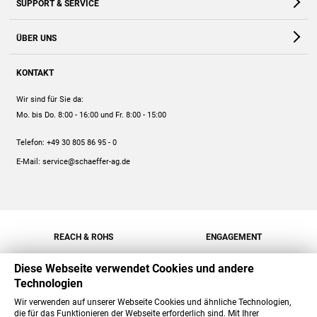
SUPPORT & SERVICE
Webshop
Kontakt
ÜBER UNS
FAQ
Unternehmen
Online-Hilfe
KONTAKT
Historie
Anleitungen
Wir sind für Sie da:
Engagement
Preise
Mo. bis Do. 8:00 - 16:00
und Fr. 8:00 - 15:00
Jobs
Mengenrabatt
Telefon:
+49 30 805 86 95 - 0
Versand
E-Mail:
service@schaeffer-ag.de
REACH & ROHS
ENGAGEMENT
Diese Webseite verwendet Cookies und andere
Technologien
Wir verwenden auf unserer Webseite Cookies und ähnliche Technologien,
die für das Funktionieren der Webseite erforderlich sind. Mit Ihrer