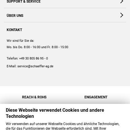
SUPPORT & SERVICE
Webshop
Kontakt
ÜBER UNS
FAQ
Unternehmen
Online-Hilfe
KONTAKT
Historie
Anleitungen
Wir sind für Sie da:
Engagement
Preise
Mo. bis Do. 8:00 - 16:00
und Fr. 8:00 - 15:00
Jobs
Mengenrabatt
Telefon:
+49 30 805 86 95 - 0
Versand
E-Mail:
service@schaeffer-ag.de
REACH & ROHS
ENGAGEMENT
Diese Webseite verwendet Cookies und andere
Technologien
Wir verwenden auf unserer Webseite Cookies und ähnliche Technologien,
die für das Funktionieren der Webseite erforderlich sind. Mit Ihrer