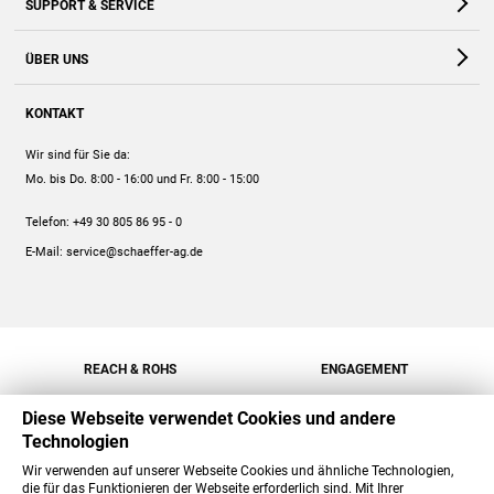
SUPPORT & SERVICE
Webshop
Kontakt
ÜBER UNS
FAQ
Unternehmen
Online-Hilfe
KONTAKT
Historie
Anleitungen
Wir sind für Sie da:
Engagement
Preise
Mo. bis Do. 8:00 - 16:00
und Fr. 8:00 - 15:00
Jobs
Mengenrabatt
Telefon:
+49 30 805 86 95 - 0
Versand
E-Mail:
service@schaeffer-ag.de
REACH & ROHS
ENGAGEMENT
Diese Webseite verwendet Cookies und andere
Technologien
Wir verwenden auf unserer Webseite Cookies und ähnliche Technologien,
die für das Funktionieren der Webseite erforderlich sind. Mit Ihrer