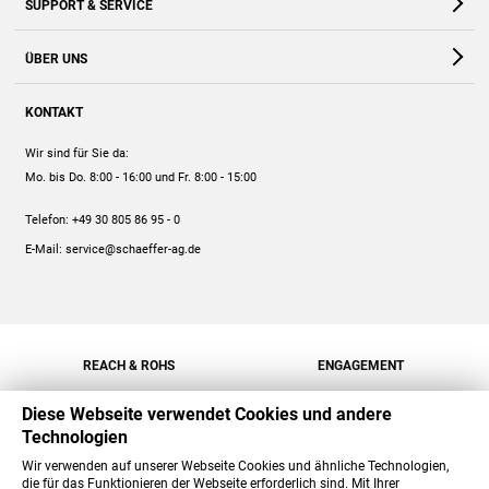
SUPPORT & SERVICE
Webshop
Kontakt
ÜBER UNS
FAQ
Unternehmen
Online-Hilfe
KONTAKT
Historie
Anleitungen
Wir sind für Sie da:
Engagement
Preise
Mo. bis Do. 8:00 - 16:00
und Fr. 8:00 - 15:00
Jobs
Mengenrabatt
Telefon:
+49 30 805 86 95 - 0
Versand
E-Mail:
service@schaeffer-ag.de
REACH & ROHS
ENGAGEMENT
Diese Webseite verwendet Cookies und andere
Technologien
Wir verwenden auf unserer Webseite Cookies und ähnliche Technologien,
die für das Funktionieren der Webseite erforderlich sind. Mit Ihrer