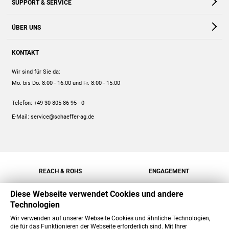
SUPPORT & SERVICE
Webshop
Kontakt
ÜBER UNS
FAQ
Unternehmen
Online-Hilfe
KONTAKT
Historie
Anleitungen
Wir sind für Sie da:
Engagement
Preise
Mo. bis Do. 8:00 - 16:00
und Fr. 8:00 - 15:00
Jobs
Mengenrabatt
Telefon:
+49 30 805 86 95 - 0
Versand
E-Mail:
service@schaeffer-ag.de
REACH & ROHS
ENGAGEMENT
Diese Webseite verwendet Cookies und andere
Technologien
Wir verwenden auf unserer Webseite Cookies und ähnliche Technologien,
die für das Funktionieren der Webseite erforderlich sind. Mit Ihrer