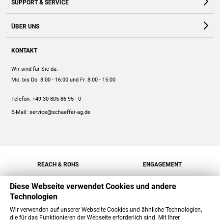
SUPPORT & SERVICE
Webshop
Kontakt
ÜBER UNS
FAQ
Unternehmen
Online-Hilfe
KONTAKT
Historie
Anleitungen
Wir sind für Sie da:
Engagement
Preise
Mo. bis Do. 8:00 - 16:00
und Fr. 8:00 - 15:00
Jobs
Mengenrabatt
Telefon:
+49 30 805 86 95 - 0
Versand
E-Mail:
service@schaeffer-ag.de
REACH & ROHS
ENGAGEMENT
Diese Webseite verwendet Cookies und andere
Technologien
Wir verwenden auf unserer Webseite Cookies und ähnliche Technologien,
die für das Funktionieren der Webseite erforderlich sind. Mit Ihrer