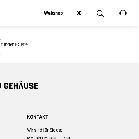
t, was Sie
Webshop
DE
te
Produktgalerie
EN
e
FR
chsen
D GEHÄUSE
KONTAKT
Wir sind für Sie da:
Mo. bis Do. 8:00 - 16:00