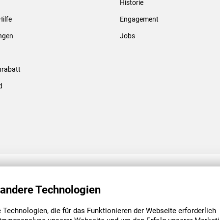
Historie
Gewindebolzen & -hülsen
Hilfe
Engagement
ungen
Jobs
rabatt
d
ENGAGEMENT
UNSERE NIEDE
 andere Technologien
Technologien, die für das Funktionieren der Webseite erforderlich