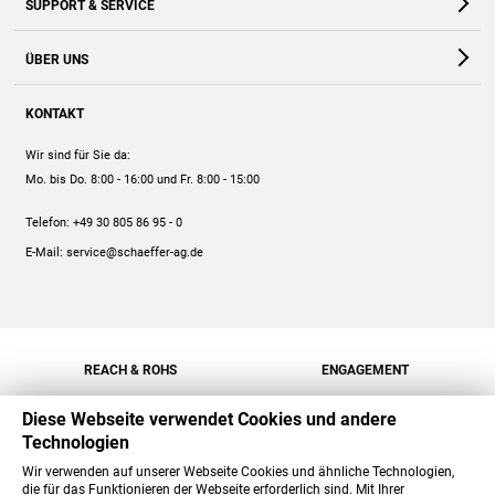
SUPPORT & SERVICE
Webshop
Kontakt
ÜBER UNS
FAQ
Unternehmen
Online-Hilfe
KONTAKT
Historie
Anleitungen
Wir sind für Sie da:
Engagement
Preise
Mo. bis Do. 8:00 - 16:00
und Fr. 8:00 - 15:00
Jobs
Mengenrabatt
Telefon:
+49 30 805 86 95 - 0
Versand
E-Mail:
service@schaeffer-ag.de
REACH & ROHS
ENGAGEMENT
Diese Webseite verwendet Cookies und andere
Technologien
Wir verwenden auf unserer Webseite Cookies und ähnliche Technologien,
die für das Funktionieren der Webseite erforderlich sind. Mit Ihrer