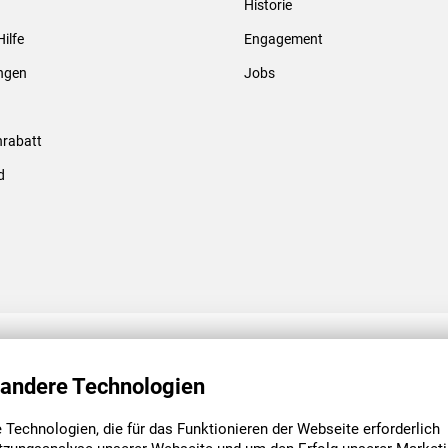
Historie
Gewindebolzen & -hülsen
Hilfe
Engagement
ungen
Jobs
rabatt
d
ENGAGEMENT
UNSERE NIEDE
 andere Technologien
Technologien, die für das Funktionieren der Webseite erforderlich