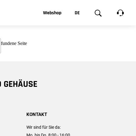
t, was Sie
Webshop
DE
te
Produktgalerie
EN
e
FR
chsen
D GEHÄUSE
KONTAKT
Wir sind für Sie da:
Mo. bis Do. 8:00 - 16:00