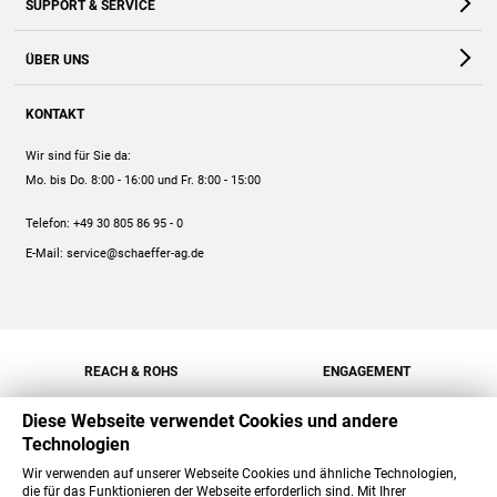
SUPPORT & SERVICE
Webshop
Kontakt
ÜBER UNS
FAQ
Unternehmen
Online-Hilfe
KONTAKT
Historie
Anleitungen
Wir sind für Sie da:
Engagement
Preise
Mo. bis Do. 8:00 - 16:00
und Fr. 8:00 - 15:00
Jobs
Mengenrabatt
Telefon:
+49 30 805 86 95 - 0
Versand
E-Mail:
service@schaeffer-ag.de
REACH & ROHS
ENGAGEMENT
Diese Webseite verwendet Cookies und andere
Technologien
Wir verwenden auf unserer Webseite Cookies und ähnliche Technologien,
die für das Funktionieren der Webseite erforderlich sind. Mit Ihrer