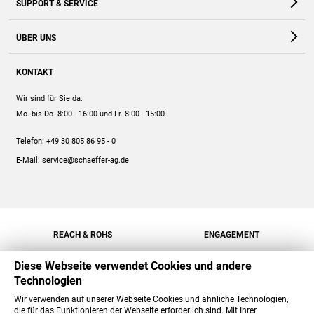
SUPPORT & SERVICE
Webshop
Kontakt
ÜBER UNS
FAQ
Unternehmen
Online-Hilfe
KONTAKT
Historie
Anleitungen
Wir sind für Sie da:
Engagement
Preise
Mo. bis Do. 8:00 - 16:00
und Fr. 8:00 - 15:00
Jobs
Mengenrabatt
Telefon:
+49 30 805 86 95 - 0
Versand
E-Mail:
service@schaeffer-ag.de
REACH & ROHS
ENGAGEMENT
Diese Webseite verwendet Cookies und andere
Technologien
Wir verwenden auf unserer Webseite Cookies und ähnliche Technologien,
die für das Funktionieren der Webseite erforderlich sind. Mit Ihrer