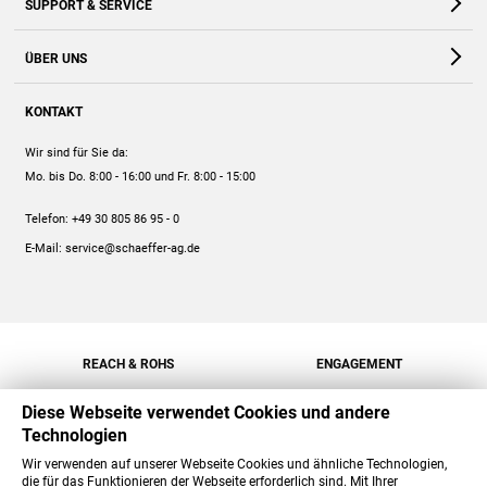
SUPPORT & SERVICE
Webshop
Kontakt
ÜBER UNS
FAQ
Unternehmen
Online-Hilfe
KONTAKT
Historie
Anleitungen
Wir sind für Sie da:
Engagement
Preise
Mo. bis Do. 8:00 - 16:00
und Fr. 8:00 - 15:00
Jobs
Mengenrabatt
Telefon:
+49 30 805 86 95 - 0
Versand
E-Mail:
service@schaeffer-ag.de
REACH & ROHS
ENGAGEMENT
Diese Webseite verwendet Cookies und andere
Technologien
Wir verwenden auf unserer Webseite Cookies und ähnliche Technologien,
die für das Funktionieren der Webseite erforderlich sind. Mit Ihrer