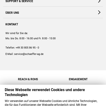
SUPPORT & SERVICE
Webshop
Kontakt
ÜBER UNS
FAQ
Unternehmen
Online-Hilfe
KONTAKT
Historie
Anleitungen
Wir sind für Sie da:
Engagement
Preise
Mo. bis Do. 8:00 - 16:00
und Fr. 8:00 - 15:00
Jobs
Mengenrabatt
Telefon:
+49 30 805 86 95 - 0
Versand
E-Mail:
service@schaeffer-ag.de
REACH & ROHS
ENGAGEMENT
Diese Webseite verwendet Cookies und andere
Technologien
Wir verwenden auf unserer Webseite Cookies und ähnliche Technologien,
die für das Funktionieren der Webseite erforderlich sind. Mit Ihrer