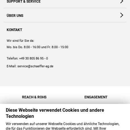
SUPPORT & SERVICE
Webshop
Kontakt
ÜBER UNS
FAQ
Unternehmen
Online-Hilfe
KONTAKT
Historie
Anleitungen
Wir sind für Sie da:
Engagement
Preise
Mo. bis Do. 8:00 - 16:00
und Fr. 8:00 - 15:00
Jobs
Mengenrabatt
Telefon:
+49 30 805 86 95 - 0
Versand
E-Mail:
service@schaeffer-ag.de
REACH & ROHS
ENGAGEMENT
Diese Webseite verwendet Cookies und andere
Technologien
Wir verwenden auf unserer Webseite Cookies und ähnliche Technologien,
die für das Funktionieren der Webseite erforderlich sind. Mit Ihrer