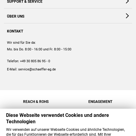
SUPPORT & SERVICE
Webshop
Kontakt
ÜBER UNS
FAQ
Unternehmen
Online-Hilfe
KONTAKT
Historie
Anleitungen
Wir sind für Sie da:
Engagement
Preise
Mo. bis Do. 8:00 - 16:00
und Fr. 8:00 - 15:00
Jobs
Mengenrabatt
Telefon:
+49 30 805 86 95 - 0
Versand
E-Mail:
service@schaeffer-ag.de
REACH & ROHS
ENGAGEMENT
Diese Webseite verwendet Cookies und andere
Technologien
Wir verwenden auf unserer Webseite Cookies und ähnliche Technologien,
die für das Funktionieren der Webseite erforderlich sind. Mit Ihrer