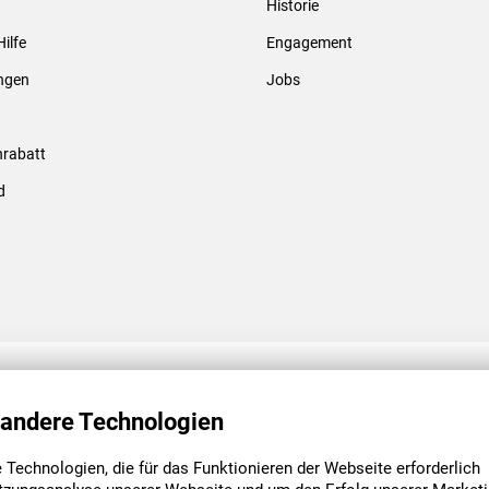
Historie
Gewindebolzen & -hülsen
Hilfe
Engagement
ungen
Jobs
rabatt
d
ENGAGEMENT
UNSERE NIEDE
 andere Technologien
Technologien, die für das Funktionieren der Webseite erforderlich