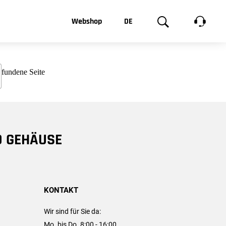
t, was Sie
Webshop
DE
te
Produktgalerie
EN
e
FR
chsen
D GEHÄUSE
KONTAKT
Wir sind für Sie da:
Mo. bis Do. 8:00 - 16:00