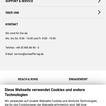
SUPPORT & SERVICE
Webshop
Kontakt
ÜBER UNS
FAQ
Unternehmen
Online-Hilfe
KONTAKT
Historie
Anleitungen
Wir sind für Sie da:
Engagement
Preise
Mo. bis Do. 8:00 - 16:00
und Fr. 8:00 - 15:00
Jobs
Mengenrabatt
Telefon:
+49 30 805 86 95 - 0
Versand
E-Mail:
service@schaeffer-ag.de
REACH & ROHS
ENGAGEMENT
Diese Webseite verwendet Cookies und andere
Technologien
Wir verwenden auf unserer Webseite Cookies und ähnliche Technologien,
die für das Funktionieren der Webseite erforderlich sind. Mit Ihrer